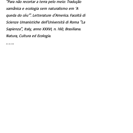
"Para não recortar a terra pelo meio: Tradução
xamânica e ecologia sem naturalismo em ‘A
queda do céu’". Letterature d'America. Facoltà di
Scienze Umanistiche dell'Università di Roma "La
Sapienza", Italy, anno XXXVI, n. 160, Brasiliana.
Natura, Cultura ed Ecologia.
2015
"Concepts and Contests in the Translation of
Indigenous Poetics in Brazil". Tusaaji: A Translation
Review, York University, Toronto, Canada, v. 4, n. 4.
2012
"Wilson Harris e o enfrentamento da separação
entre ciência e arte". Revista Olho d'água, Brazil, v.
3, p. 11.
short articles
2019