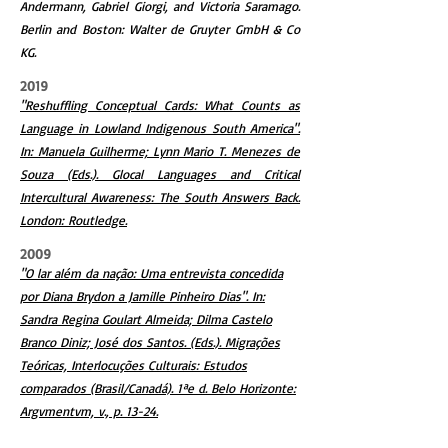
Andermann, Gabriel Giorgi, and Victoria Saramago.
Berlin and Boston: Walter de Gruyter GmbH & Co
KG.
2019
"Reshuffling Conceptual Cards: What Counts as
Language in Lowland Indigenous South America".
In: Manuela Guilherme; Lynn Mario T. Menezes de
Souza (Eds.). Glocal Languages and Critical
Intercultural Awareness: The South Answers Back.
London: Routledge.
2009
"O lar além da nação: Uma entrevista concedida
por Diana Brydon a Jamille Pinheiro Dias". In:
Sandra Regina Goulart Almeida; Dilma Castelo
Branco Diniz; José dos Santos. (Eds.). Migrações
Teóricas, Interlocuções Culturais: Estudos
comparados (Brasil/Canadá). 1ªe d. Belo Horizonte:
Argvmentvm, v., p. 13-24.