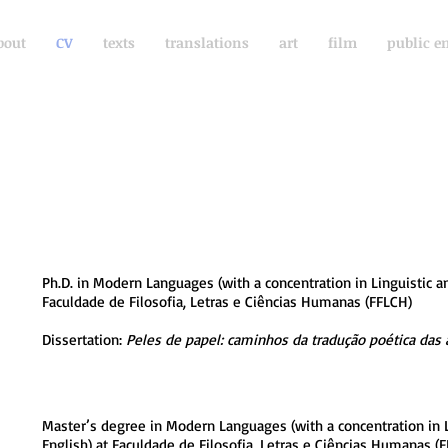
bout
CV
texts
translations
art
film
public e
Ph.D. in Modern Languages (with a concentration in Linguistic an
Faculdade de Filosofia, Letras e Ciências Humanas (FFLCH)
Dissertation:
Peles de papel: caminhos da tradução poética das 
Master’s degree in Modern Languages (with a concentration in Li
English) at Faculdade de Filosofia, Letras e Ciências Humanas (